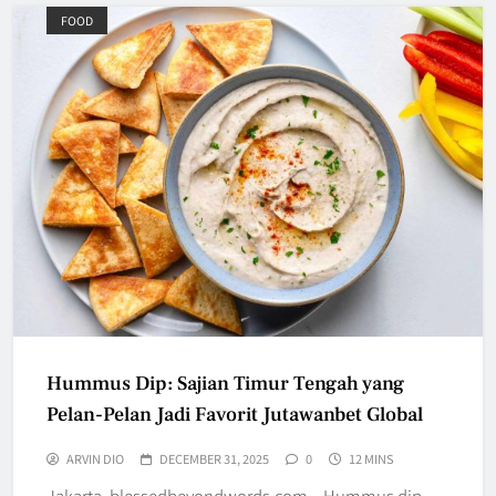
FOOD
Hummus Dip: Sajian Timur Tengah yang
Pelan-Pelan Jadi Favorit Jutawanbet Global
ARVIN DIO
DECEMBER 31, 2025
0
12 MINS
Jakarta, blessedbeyondwords.com – Hummus dip