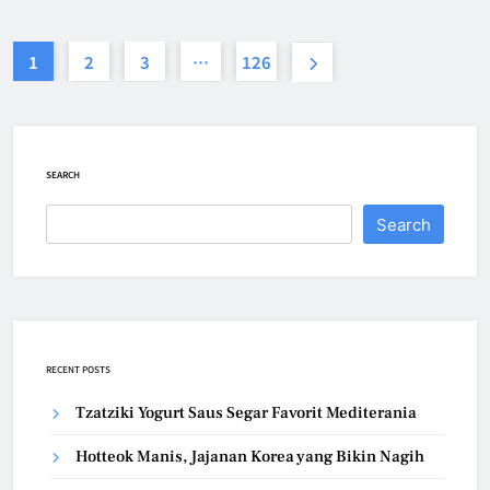
1
2
3
…
126
SEARCH
Search
RECENT POSTS
Tzatziki Yogurt Saus Segar Favorit Mediterania
Hotteok Manis, Jajanan Korea yang Bikin Nagih