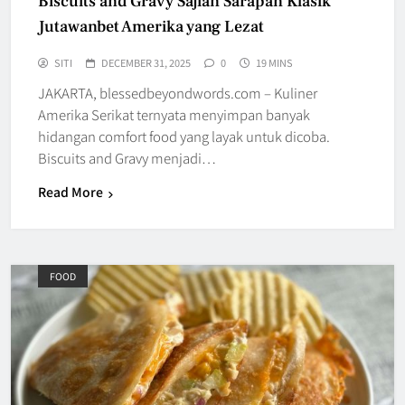
Biscuits and Gravy Sajian Sarapan Klasik
Jutawanbet Amerika yang Lezat
SITI
DECEMBER 31, 2025
0
19 MINS
JAKARTA, blessedbeyondwords.com – Kuliner
Amerika Serikat ternyata menyimpan banyak
hidangan comfort food yang layak untuk dicoba.
Biscuits and Gravy menjadi…
Read More
FOOD