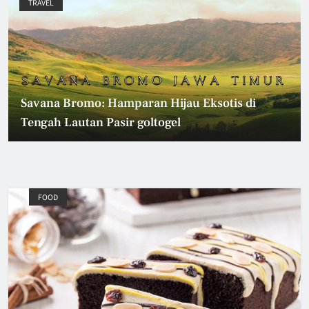
TRAVEL
Savana Bromo: Hamparan Hijau Eksotis di
Tengah Lautan Pasir goltogel
FOOD