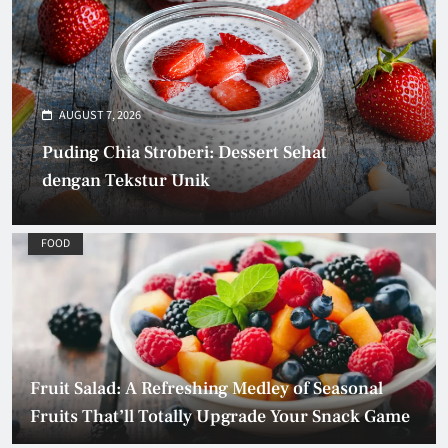
AUGUST 6, 2026
Choco Cheeseburry: Perpaduan Manis
dan Gurih yang Memanjakan Lidah
FOOD
Fruit Salad: A Refreshing Medley of Seasonal
Fruits That’ll Totally Upgrade Your Snack Game