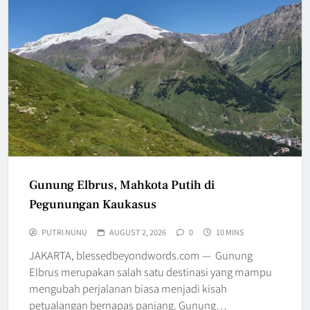
Gunung Elbrus, Mahkota Putih di
Pegunungan Kaukasus
PUTRI NUNU
AUGUST 2, 2026
0
10 MINS
JAKARTA, blessedbeyondwords.com — Gunung
Elbrus merupakan salah satu destinasi yang mampu
mengubah perjalanan biasa menjadi kisah
petualangan bernapas panjang. Gunung…