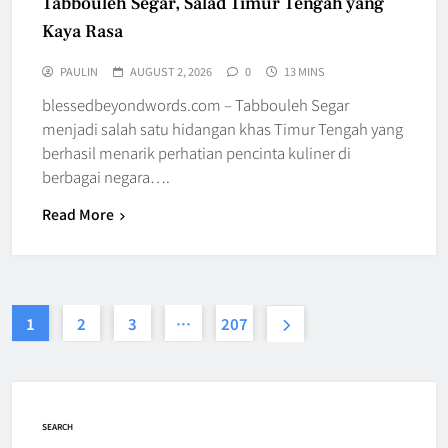
Tabbouleh Segar, Salad Timur Tengah yang
Kaya Rasa
PAULIN
AUGUST 2, 2026
0
13 MINS
blessedbeyondwords.com – Tabbouleh Segar
menjadi salah satu hidangan khas Timur Tengah yang
berhasil menarik perhatian pencinta kuliner di
berbagai negara….
Read More
1
2
3
…
207
SEARCH