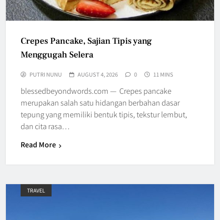
Crepes Pancake, Sajian Tipis yang
Menggugah Selera
PUTRI NUNU
AUGUST 4, 2026
0
11 MINS
blessedbeyondwords.com — Crepes pancake
merupakan salah satu hidangan berbahan dasar
tepung yang memiliki bentuk tipis, tekstur lembut,
dan cita rasa…
Read More
TRAVEL