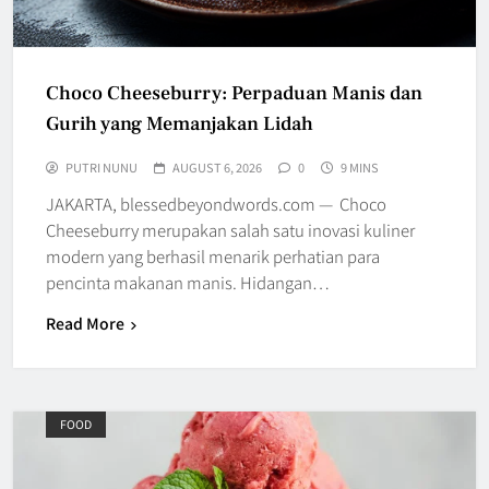
Choco Cheeseburry: Perpaduan Manis dan
Gurih yang Memanjakan Lidah
PUTRI NUNU
AUGUST 6, 2026
0
9 MINS
JAKARTA, blessedbeyondwords.com — Choco
Cheeseburry merupakan salah satu inovasi kuliner
modern yang berhasil menarik perhatian para
pencinta makanan manis. Hidangan…
Read More
FOOD