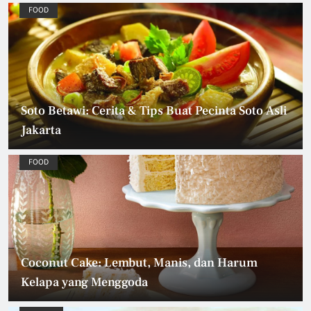
FOOD
Soto Betawi: Cerita & Tips Buat Pecinta Soto Asli
Jakarta
FOOD
Coconut Cake: Lembut, Manis, dan Harum
Kelapa yang Menggoda