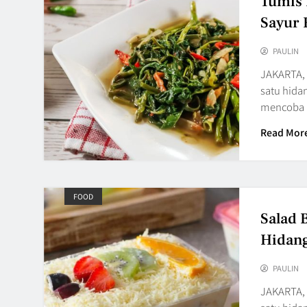
Tumis
Sayur 
PAULIN
JAKARTA, 
satu hidan
mencoba 
Read Mor
FOOD
Salad 
Hidang
PAULIN
JAKARTA, 