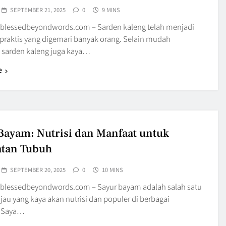
SEPTEMBER 21, 2025
0
9 MINS
blessedbeyondwords.com – Sarden kaleng telah menjadi
raktis yang digemari banyak orang. Selain mudah
 sarden kaleng juga kaya…
e
Bayam: Nutrisi dan Manfaat untuk
atan Tubuh
SEPTEMBER 20, 2025
0
10 MINS
blessedbeyondwords.com – Sayur bayam adalah salah satu
jau yang kaya akan nutrisi dan populer di berbagai
 Saya…