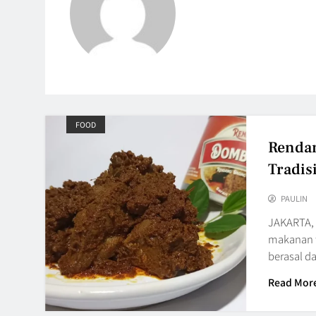
FOOD
Rendan
Tradis
PAULIN
JAKARTA, 
makanan t
berasal d
Read Mor