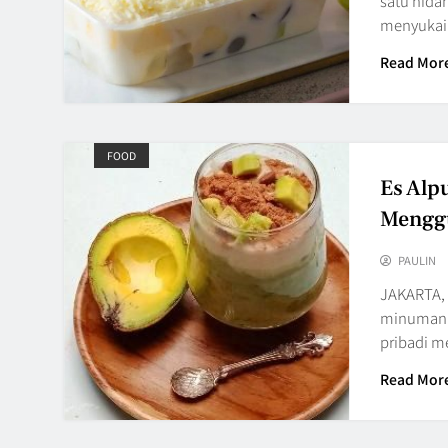
satu hidan
menyukai
Read Mor
FOOD
Es Alp
Menggu
PAULIN
JAKARTA, 
minuman s
pribadi 
Read Mor