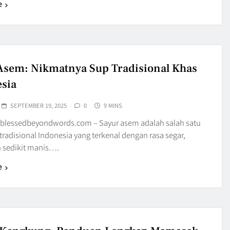
e
Asem: Nikmatnya Sup Tradisional Khas
sia
SEPTEMBER 19, 2025
0
9 MINS
blessedbeyondwords.com – Sayur asem adalah salah satu
radisional Indonesia yang terkenal dengan rasa segar,
 sedikit manis….
e