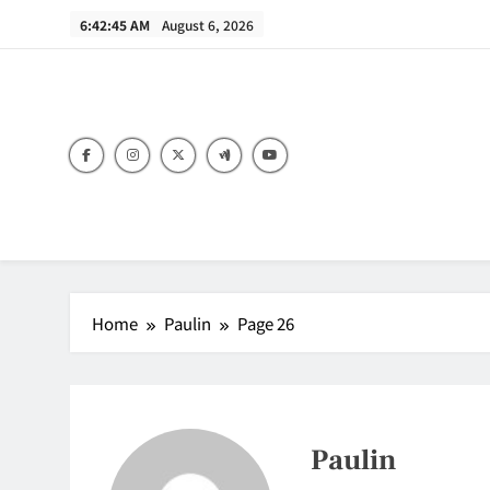
Skip
6:42:46 AM
August 6, 2026
to
content
B
Home
Paulin
Page 26
Paulin