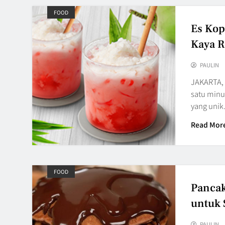
FOOD
Es Kop
Kaya R
PAULIN
JAKARTA, 
satu minu
yang uni
Read Mor
FOOD
Pancak
untuk 
PAULIN