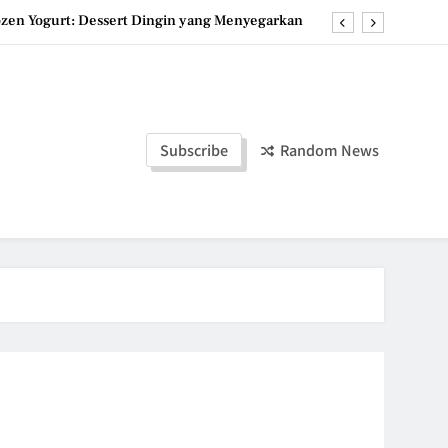
ozen Yogurt: Dessert Dingin yang Menyegarkan
u, Dessert Timur Tengah yang Makin Digemari
st, Roti Jepang Lembut yang Menggoda Selera
duan Manis dan Gurih yang Memanjakan Lidah
Subscribe
Random News
ozen Yogurt: Dessert Dingin yang Menyegarkan
u, Dessert Timur Tengah yang Makin Digemari
st, Roti Jepang Lembut yang Menggoda Selera