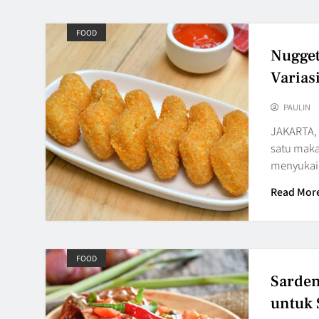
FOOD
Nugget
Varias
PAULIN
JAKARTA, 
satu makan
menyukai
Read Mor
FOOD
Sarden
untuk 