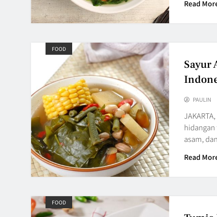
Read Mor
FOOD
Sayur 
Indone
PAULIN
JAKARTA, 
hidangan t
asam, dan
Read Mor
FOOD