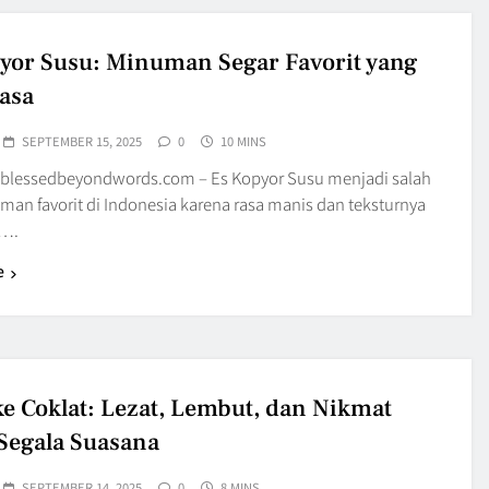
yor Susu: Minuman Segar Favorit yang
asa
SEPTEMBER 15, 2025
0
10 MINS
blessedbeyondwords.com – Es Kopyor Susu menjadi salah
man favorit di Indonesia karena rasa manis dan teksturnya
k….
e
e Coklat: Lezat, Lembut, dan Nikmat
Segala Suasana
SEPTEMBER 14, 2025
0
8 MINS