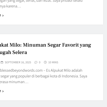
gan yang segar, sehat, dan lezat. Saya pribadi selalu
nya karena…
e
ukat Milo: Minuman Segar Favorit yang
gah Selera
SEPTEMBER 16, 2025
0
10 MINS
blessedbeyondwords.com – Es Alpukat Milo adalah
egar yang populer di berbagai kota di Indonesia. Saya
merasa minuman…
e