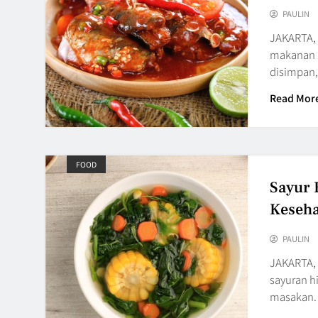
PAULIN
JAKARTA, 
makanan p
disimpan,
Read Mor
FOOD
Sayur 
Keseh
PAULIN
JAKARTA, 
sayuran hi
masakan.