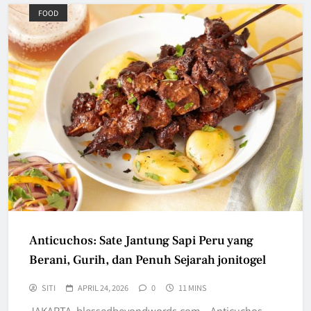
FOOD
Anticuchos: Sate Jantung Sapi Peru yang
Berani, Gurih, dan Penuh Sejarah jonitogel
SITI
APRIL 24, 2026
0
11 MINS
JAKARTA, blessedbeyondwords.com – Anticuchos