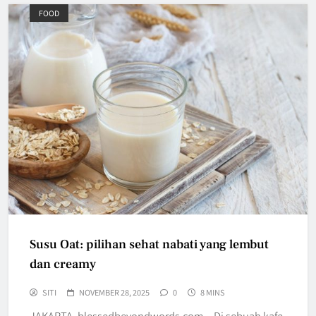
FOOD
Susu Oat: pilihan sehat nabati yang lembut
dan creamy
SITI
NOVEMBER 28, 2025
0
8 MINS
JAKARTA, blessedbeyondwords.com – Di sebuah kafe