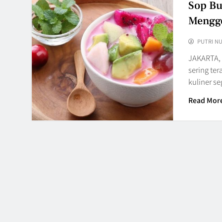
Sop Bu
Menggo
PUTRI N
JAKARTA, 
sering te
kuliner s
Read Mor