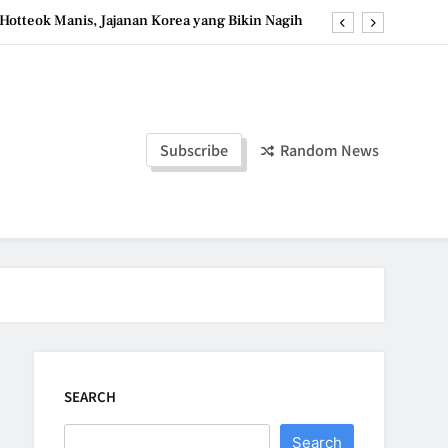
Hotteok Manis, Jajanan Korea yang Bikin Nagih
erpaduan Cokelat Pekat dan Kopi yang Memikat
d the Simple Ingredients That Make It Perfect
Tzatziki Yogurt Saus Segar Favorit Mediterania
Subscribe
Random News
Hotteok Manis, Jajanan Korea yang Bikin Nagih
erpaduan Cokelat Pekat dan Kopi yang Memikat
d the Simple Ingredients That Make It Perfect
SEARCH
Search