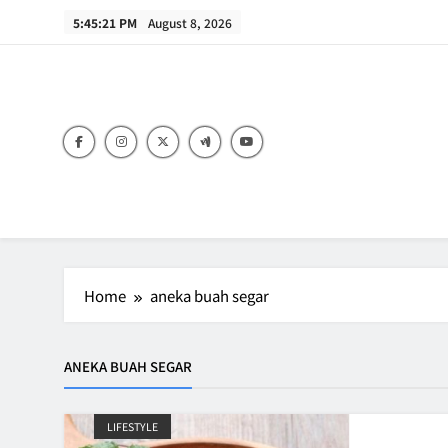
Skip
5:45:21 PM
August 8, 2026
to
content
B
Home
aneka buah segar
ANEKA BUAH SEGAR
LIFESTYLE