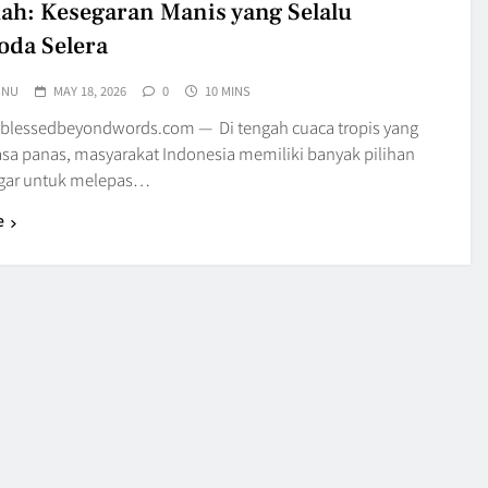
ah: Kesegaran Manis yang Selalu
da Selera
UNU
MAY 18, 2026
0
10 MINS
blessedbeyondwords.com — Di tengah cuaca tropis yang
rasa panas, masyarakat Indonesia memiliki banyak pilihan
egar untuk melepas…
e