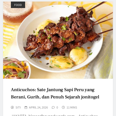
FOOD
Anticuchos: Sate Jantung Sapi Peru yang
Berani, Gurih, dan Penuh Sejarah jonitogel
SITI
APRIL 24, 2026
0
11 MINS
JAKARTA, blessedbeyondwords.com – Anticuchos