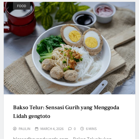
FOOD
Bakso Telur: Sensasi Gurih yang Menggoda
Lidah gengtoto
PAULIN
MARCH 4, 2026
0
6 MINS
blessedbeyondwords.com – Bakso Telur bukan