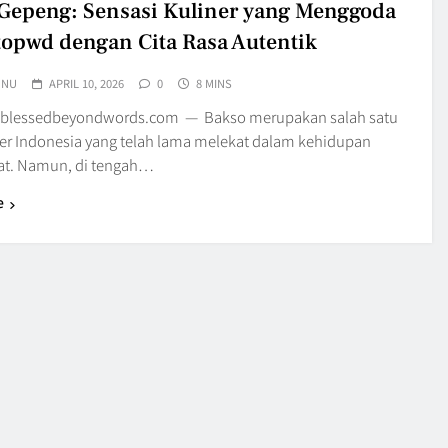
Gepeng: Sensasi Kuliner yang Menggoda
topwd dengan Cita Rasa Autentik
UNU
APRIL 10, 2026
0
8 MINS
 blessedbeyondwords.com — Bakso merupakan salah satu
ner Indonesia yang telah lama melekat dalam kehidupan
at. Namun, di tengah…
e