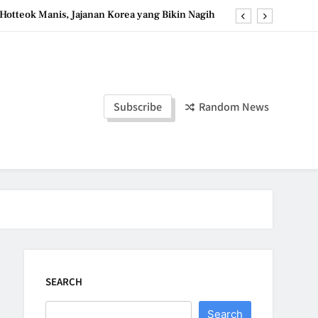
Hotteok Manis, Jajanan Korea yang Bikin Nagih
erpaduan Cokelat Pekat dan Kopi yang Memikat
d the Simple Ingredients That Make It Perfect
Tzatziki Yogurt Saus Segar Favorit Mediterania
Subscribe
Random News
Hotteok Manis, Jajanan Korea yang Bikin Nagih
erpaduan Cokelat Pekat dan Kopi yang Memikat
d the Simple Ingredients That Make It Perfect
SEARCH
Search