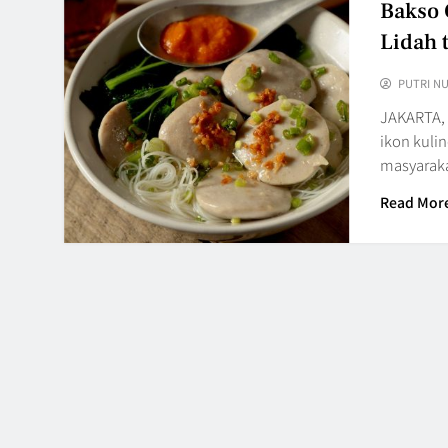
Bakso 
Lidah 
PUTRI N
JAKARTA,
ikon kuli
masyarak
Read Mor