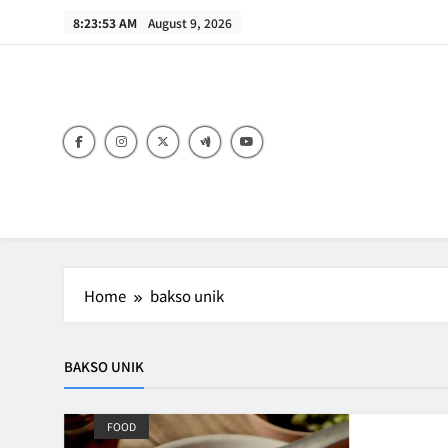
Skip
8:23:53 AM
August 9, 2026
to
content
B
Home
bakso unik
BAKSO UNIK
FOOD