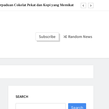
erpaduan Cokelat Pekat dan Kopi yang Memikat
a Stroberi: Dessert Sehat dengan Tekstur Unik
duan Manis dan Gurih yang Memanjakan Lidah
Hotteok Manis, Jajanan Korea yang Bikin Nagih
Subscribe
Random News
erpaduan Cokelat Pekat dan Kopi yang Memikat
a Stroberi: Dessert Sehat dengan Tekstur Unik
duan Manis dan Gurih yang Memanjakan Lidah
SEARCH
Search