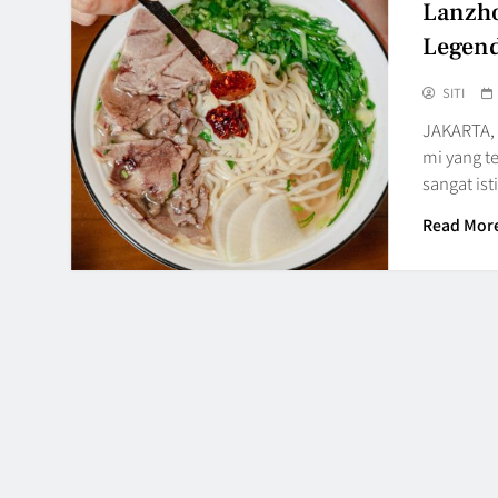
Lanzho
Legend
SITI
JAKARTA, 
mi yang t
sangat i
Read Mor