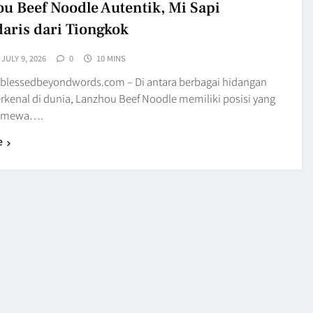
u Beef Noodle Autentik, Mi Sapi
aris dari Tiongkok
JULY 9, 2026
0
10 MINS
blessedbeyondwords.com – Di antara berbagai hidangan
erkenal di dunia, Lanzhou Beef Noodle memiliki posisi yang
stimewa….
e