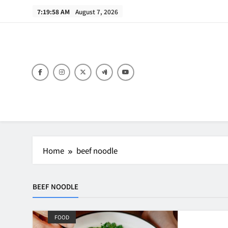
Skip
7:19:58 AM
August 7, 2026
to
content
B
Home
beef noodle
BEEF NOODLE
FOOD