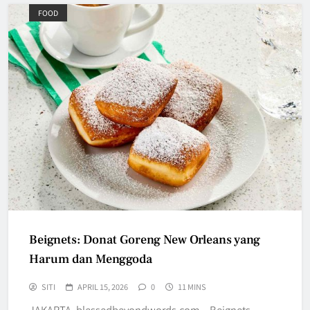
FOOD
Beignets: Donat Goreng New Orleans yang
Harum dan Menggoda
SITI
APRIL 15, 2026
0
11 MINS
JAKARTA, blessedbeyondwords.com – Beignets