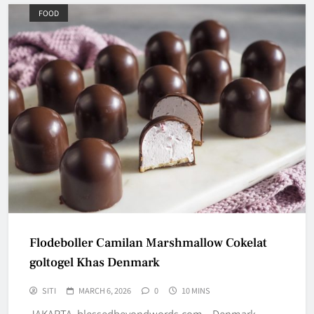
FOOD
Flodeboller Camilan Marshmallow Cokelat
goltogel Khas Denmark
SITI
MARCH 6, 2026
0
10 MINS
JAKARTA, blessedbeyondwords.com – Denmark