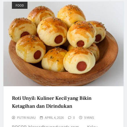
FOOD
Roti Unyil: Kuliner Kecil yang Bikin
Ketagihan dan Dirindukan
PUTRI NUNU
APRIL 4, 2026
0
9 MINS
BOGOR, blessedbeyondwords.com — Kalau