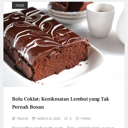
FOOD
Bolu Coklat: Kenikmatan Lembut yang Tak
Pernah Bosan
PAULIN
MARCH 22, 2026
0
9 MINS
blessedbeyondwords.com – Bolu coklat selalu punya