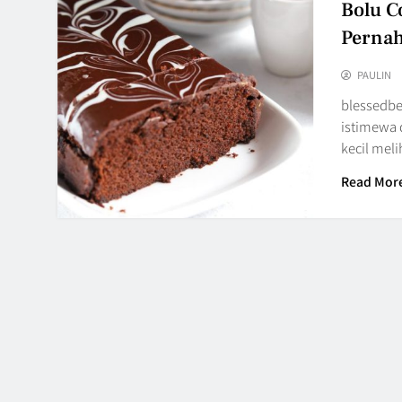
Bolu C
Perna
PAULIN
blessedbe
istimewa 
kecil mel
Read Mor