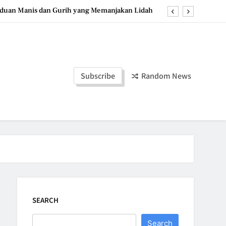
duan Manis dan Gurih yang Memanjakan Lidah
ozen Yogurt: Dessert Dingin yang Menyegarkan
u, Dessert Timur Tengah yang Makin Digemari
a Stroberi: Dessert Sehat dengan Tekstur Unik
Subscribe
Random News
duan Manis dan Gurih yang Memanjakan Lidah
ozen Yogurt: Dessert Dingin yang Menyegarkan
u, Dessert Timur Tengah yang Makin Digemari
SEARCH
Search