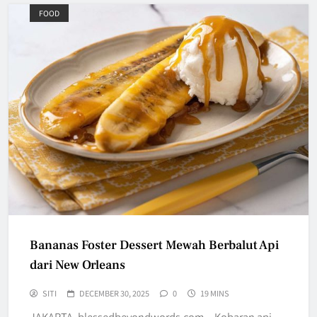
FOOD
Bananas Foster Dessert Mewah Berbalut Api
dari New Orleans
SITI
DECEMBER 30, 2025
0
19 MINS
JAKARTA, blessedbeyondwords.com – Kobaran api