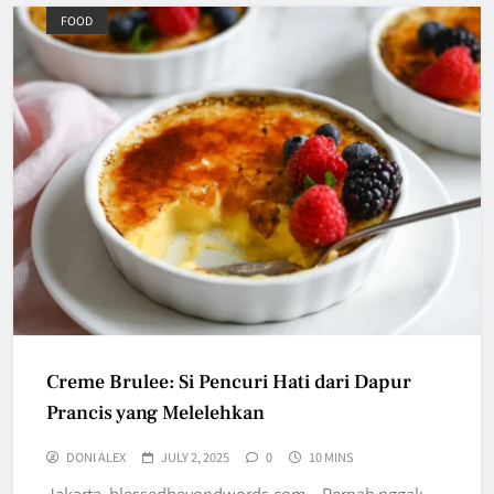
FOOD
Creme Brulee: Si Pencuri Hati dari Dapur
Prancis yang Melelehkan
DONI ALEX
JULY 2, 2025
0
10 MINS
Jakarta, blessedbeyondwords.com – Pernah nggak