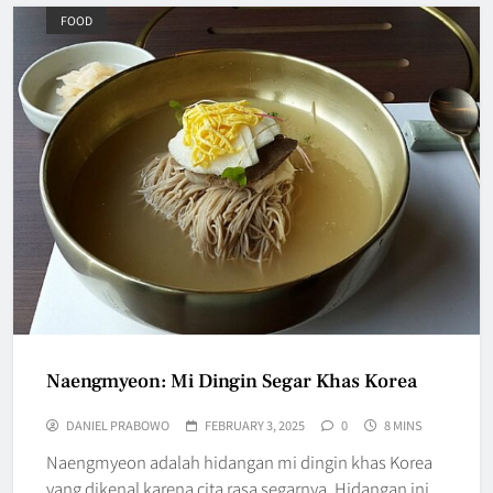
FOOD
Naengmyeon: Mi Dingin Segar Khas Korea
DANIEL PRABOWO
FEBRUARY 3, 2025
0
8 MINS
Naengmyeon adalah hidangan mi dingin khas Korea
yang dikenal karena cita rasa segarnya. Hidangan ini