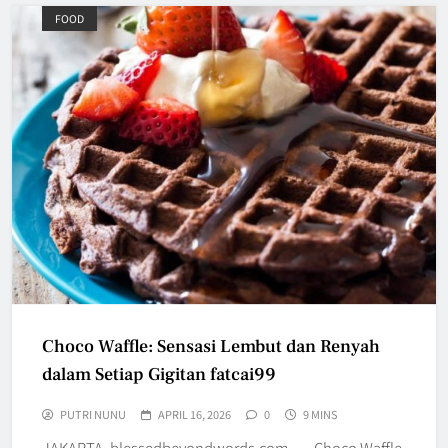
FOOD
Choco Waffle: Sensasi Lembut dan Renyah
dalam Setiap Gigitan fatcai99
PUTRI NUNU
APRIL 16, 2026
0
9 MINS
JAKARTA, blessedbeyondwords.com — Choco Waffle