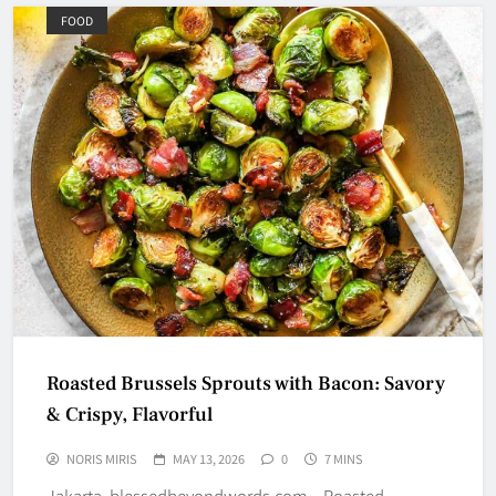
FOOD
Roasted Brussels Sprouts with Bacon: Savory
& Crispy, Flavorful
NORIS MIRIS
MAY 13, 2026
0
7 MINS
Jakarta, blessedbeyondwords.com – Roasted