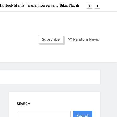
Hotteok Manis, Jajanan Korea yang Bikin Nagih
erpaduan Cokelat Pekat dan Kopi yang Memikat
d the Simple Ingredients That Make It Perfect
Tzatziki Yogurt Saus Segar Favorit Mediterania
Subscribe
Random News
Hotteok Manis, Jajanan Korea yang Bikin Nagih
erpaduan Cokelat Pekat dan Kopi yang Memikat
d the Simple Ingredients That Make It Perfect
SEARCH
Search