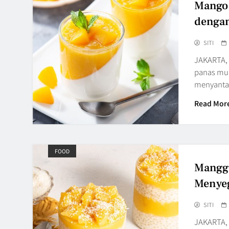
Mango 
dengan
SITI
JAKARTA,
panas mul
menyanta
Read Mor
FOOD
Mangga
Menye
SITI
JAKARTA, 