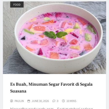
FOOD
Es Buah, Minuman Segar Favorit di Segala
Suasana
PAULIN
JUNE 30, 2026
0
10 MINS
blessedbeyondwords.com – Saat matahari sedang