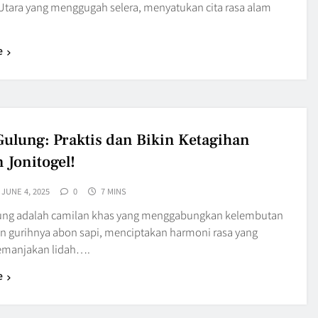
Utara yang menggugah selera, menyatukan cita rasa alam
e
ulung: Praktis dan Bikin Ketagihan
 Jonitogel!
JUNE 4, 2025
0
7 MINS
ung adalah camilan khas yang menggabungkan kelembutan
an gurihnya abon sapi, menciptakan harmoni rasa yang
emanjakan lidah….
e