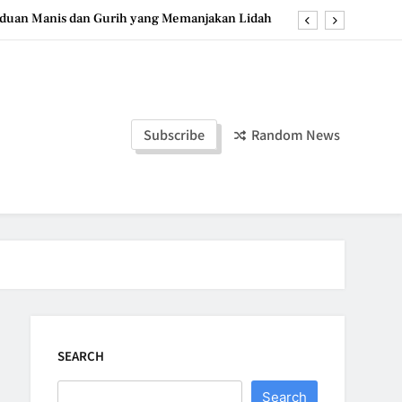
duan Manis dan Gurih yang Memanjakan Lidah
ozen Yogurt: Dessert Dingin yang Menyegarkan
u, Dessert Timur Tengah yang Makin Digemari
a Stroberi: Dessert Sehat dengan Tekstur Unik
Subscribe
Random News
duan Manis dan Gurih yang Memanjakan Lidah
ozen Yogurt: Dessert Dingin yang Menyegarkan
u, Dessert Timur Tengah yang Makin Digemari
SEARCH
Search