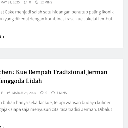
MAY 31, 2025
0
12 MINS
est Cake menjadi salah satu hidangan penutup paling ikonik
an yang dikenal dengan kombinasi rasa kue cokelat lembut,
e
hen: Kue Rempah Tradisional Jerman
enggoda Lidah
LE
MARCH 28, 2025
0
7 MINS
 bukan hanya sekadar kue, tetapi warisan budaya kuliner
jak siapa saja menyusuri cita rasa tradisi Jerman. Dibalut
e