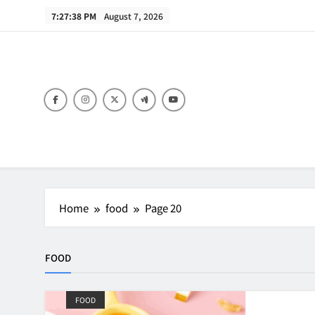
Skip
7:27:38 PM
August 7, 2026
to
content
B
Home
food
Page 20
FOOD
FOOD