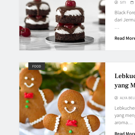
SITI
Black For
dari Jerm
…
Read Mor
FOOD
Lebkuc
yang M
ALYA BEL
Lebkuchen
yang menga
aroma…
Read Mor