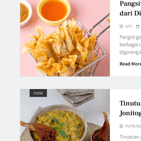
Pangsi
dari D
SITI
Pangsit g
berbagai 
digoreng 
Read Mor
FOOD
Tinutu
Jonito
PUTRI N
Tinutuan 