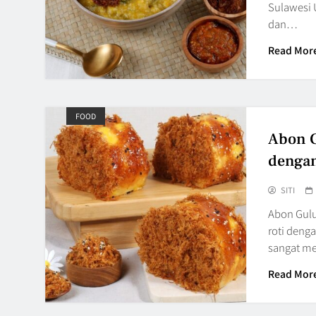
Sulawesi 
dan…
Read Mor
FOOD
Abon G
dengan
SITI
Abon Gul
roti deng
sangat m
Read Mor