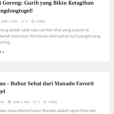
t Goreng: Gurih yang Bikin Ketagihan
ingdongtogel!
JUNE 6, 2025
0
6 MINS
oreng adalah salah satu camilan khas yang populer di
daerah Indonesia. Kombinasi kerenyahan kulit pangsit yang
kering…
e
an – Bubur Sehat dari Manado Favorit
gel
UNU
JUNE 5, 2025
0
7 MINS
atau biasa dikenal bubur Manado adalah sajian khas dari