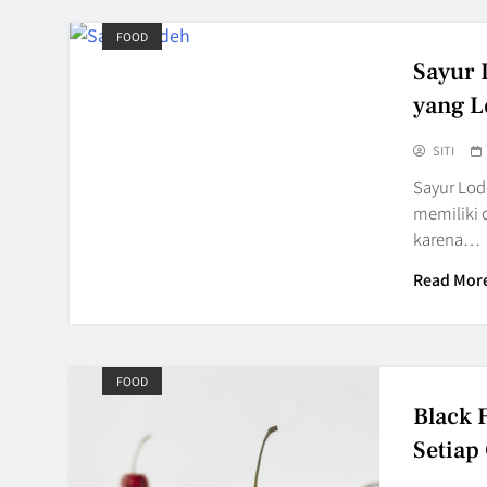
FOOD
Sayur 
yang L
SITI
Sayur Lod
memiliki 
karena…
Read Mor
FOOD
Black 
Setiap