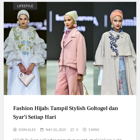
LIFESTYLE
Fashion Hijab: Tampil Stylish Goltogel dan
Syar’i Setiap Hari
DONI ALEX
MAY 20, 2025
0
5 MINS
Hijab bukan sekadar penutup aurat, melainkan juga