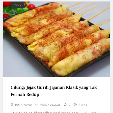
FOOD
Cilung: Jejak Gurih Jajanan Klasik yang Tak
Pernah Redup
PUTRI NUNU
MARCH 26, 2026
0
7 MINS
JAWA BARAT, blessedbeyondwords.com — Cilung