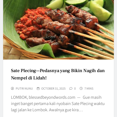
Sate Plecing—Pedasnya yang Bikin Nagih dan
Nempel di Lidah!
PUTRI NUNU
OCTOBER 31, 2025
0
7 MINS
LOMBOK, blessedbeyondwords.com — Gue masih
inget banget pertama kali nyobain Sate Plecing waktu
lagi jalan ke Lombok. Awalnya gue kira…