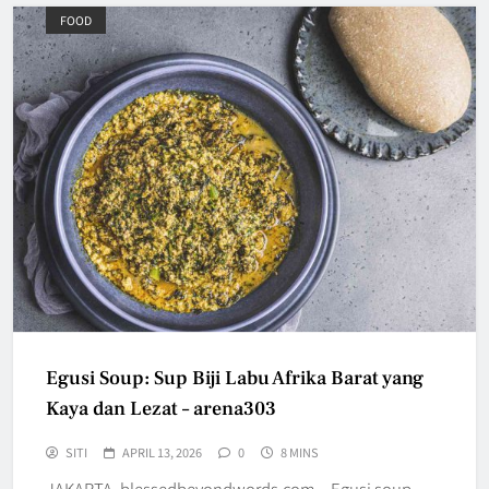
FOOD
Egusi Soup: Sup Biji Labu Afrika Barat yang
Kaya dan Lezat – arena303
SITI
APRIL 13, 2026
0
8 MINS
JAKARTA, blessedbeyondwords.com – Egusi soup