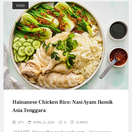
FOOD
Hainanese Chicken Rice: Nasi Ayam Ikonik
Asia Tenggara
SITI
APRIL 21, 2026
0
15 MINS
JAKARTA, blessedbeyondwords.com – Hainanese