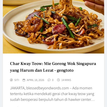
Char Kway Teow: Mie Goreng Wok Singapura
yang Harum dan Lezat – gengtoto
SITI
APRIL 18, 2026
0
14 MINS
JAKARTA, blessedbeyondwords.com – Ada momen
tertentu ketika mendekati gerai char kway teow yang
sudah beroperasi berpuluh tahun di hawker center…