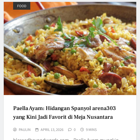
FOOD
Paella Ayam: Hidangan Spanyol arena303
yang Kini Jadi Favorit di Meja Nusantara
PAULIN
APRIL 13, 2026
0
9 MINS
blessedbeyondwords.com – Paella Ayam mungkin