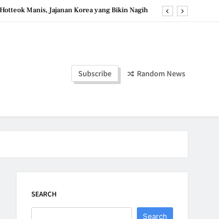
Hotteok Manis, Jajanan Korea yang Bikin Nagih
erpaduan Cokelat Pekat dan Kopi yang Memikat
d the Simple Ingredients That Make It Perfect
Tzatziki Yogurt Saus Segar Favorit Mediterania
Subscribe
Random News
Hotteok Manis, Jajanan Korea yang Bikin Nagih
erpaduan Cokelat Pekat dan Kopi yang Memikat
d the Simple Ingredients That Make It Perfect
SEARCH
Search