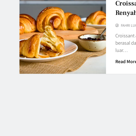
Croiss
Renya
FAHRI LU
Croissant 
berasal da
luar…
Read Mor