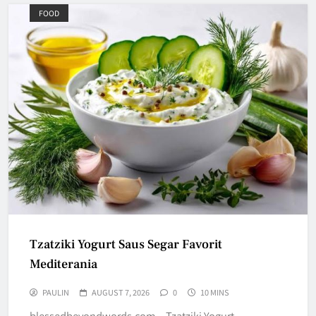
FOOD
Tzatziki Yogurt Saus Segar Favorit
Mediterania
PAULIN
AUGUST 7, 2026
0
10 MINS
blessedbeyondwords.com – Tzatziki Yogurt