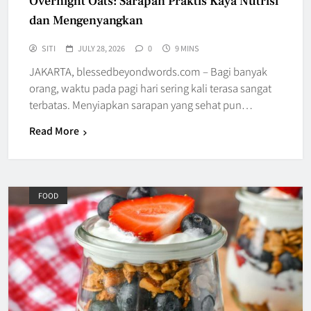
Overnight Oats: Sarapan Praktis Kaya Nutrisi
dan Mengenyangkan
SITI
JULY 28, 2026
0
9 MINS
JAKARTA, blessedbeyondwords.com – Bagi banyak
orang, waktu pada pagi hari sering kali terasa sangat
terbatas. Menyiapkan sarapan yang sehat pun…
Read More
FOOD