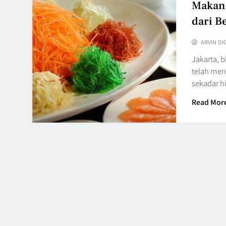
Makan
dari B
ARVIN DI
Jakarta, 
telah menj
sekadar h
Read Mor