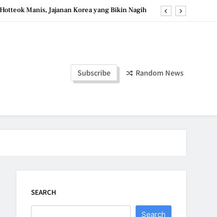
Hotteok Manis, Jajanan Korea yang Bikin Nagih
erpaduan Cokelat Pekat dan Kopi yang Memikat
d the Simple Ingredients That Make It Perfect
Tzatziki Yogurt Saus Segar Favorit Mediterania
Subscribe
Random News
Hotteok Manis, Jajanan Korea yang Bikin Nagih
erpaduan Cokelat Pekat dan Kopi yang Memikat
d the Simple Ingredients That Make It Perfect
SEARCH
Search