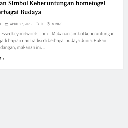
an Simbol Keberuntungan hometogel
erbagai Budaya
O
APRIL 27, 2026
0
8 MINS
blessedbeyondwords.com – Makanan simbol keberuntungan
adi bagian dari tradisi di berbagai budaya dunia. Bukan
idangan, makanan ini…
e