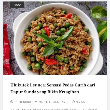
FOOD
Ulukutek Leunca: Sensasi Pedas Gurih dari
Dapur Sunda yang Bikin Ketagihan
PUTRI NUNU
MARCH 17, 2026
0
9 MINS
JAWA BARAT, blessedbeyondwords.com — Ulukutek