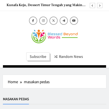
Skip
Kunafa Keju, Dessert Timur Tengah yang Makin
to
Digemari
content
Shokupan Toast, Roti Jepang Lembut yang
Menggoda Selera
Frozen Banana Bites: Camilan Beku Pisang yang
Praktis
Strawberry Frozen Yogurt: Dessert Dingin yang
Menyegarkan
Blessed Beyond
Kunafa Keju, Dessert Timur Tengah yang Makin
Blessed Beyond Words
Digemari
Words
Shokupan Toast, Roti Jepang Lembut yang
Subscribe
Random News
Menggoda Selera
Frozen Banana Bites: Camilan Beku Pisang yang
Praktis
Home
masakan pedas
MASAKAN PEDAS