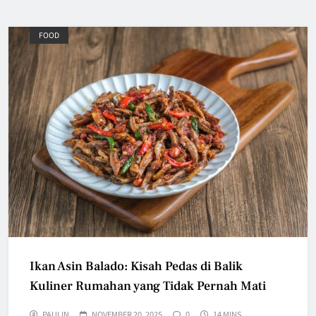
FOOD
Ikan Asin Balado: Kisah Pedas di Balik
Kuliner Rumahan yang Tidak Pernah Mati
PAULIN
NOVEMBER 20, 2025
0
14 MINS