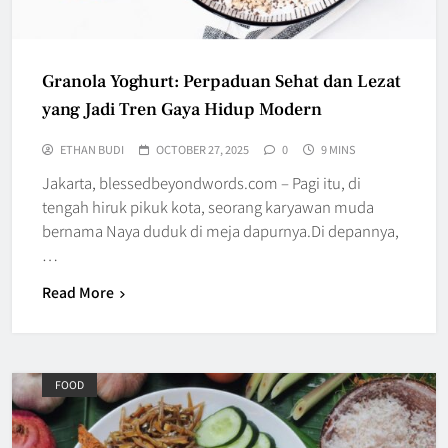
Granola Yoghurt: Perpaduan Sehat dan Lezat
yang Jadi Tren Gaya Hidup Modern
ETHAN BUDI
OCTOBER 27, 2025
0
9 MINS
Jakarta, blessedbeyondwords.com – Pagi itu, di
tengah hiruk pikuk kota, seorang karyawan muda
bernama Naya duduk di meja dapurnya.Di depannya,
…
Read More
FOOD