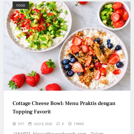
FOOD
Cottage Cheese Bowl: Menu Praktis dengan
Topping Favorit
SITI
JULY 8, 2026
0
7 MINS
JAKARTA, blessedbeyondwords.com – Dalam