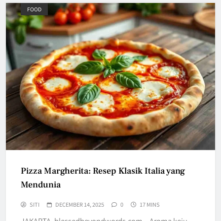
FOOD
Pizza Margherita: Resep Klasik Italia yang
Mendunia
SITI
DECEMBER 14, 2025
0
17 MINS
JAKARTA, blessedbeyondwords.com – Aroma keju