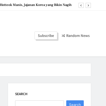
Hotteok Manis, Jajanan Korea yang Bikin Nagih
erpaduan Cokelat Pekat dan Kopi yang Memikat
a Stroberi: Dessert Sehat dengan Tekstur Unik
Tzatziki Yogurt Saus Segar Favorit Mediterania
Subscribe
Random News
Hotteok Manis, Jajanan Korea yang Bikin Nagih
erpaduan Cokelat Pekat dan Kopi yang Memikat
a Stroberi: Dessert Sehat dengan Tekstur Unik
SEARCH
Search