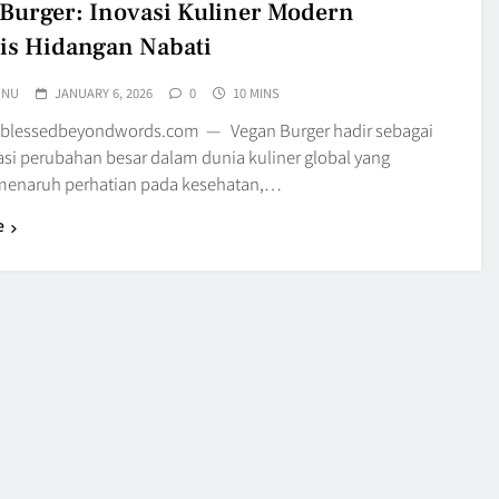
Burger: Inovasi Kuliner Modern
is Hidangan Nabati
UNU
JANUARY 6, 2026
0
10 MINS
 blessedbeyondwords.com — Vegan Burger hadir sebagai
asi perubahan besar dalam dunia kuliner global yang
menaruh perhatian pada kesehatan,…
e