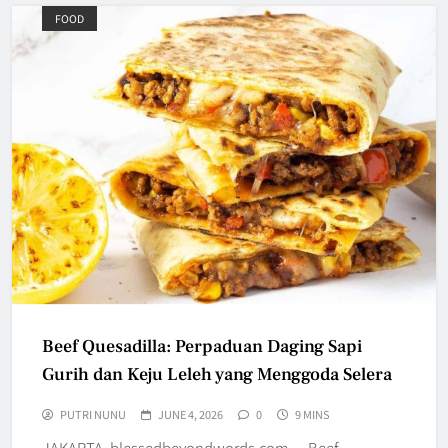
FOOD
Beef Quesadilla: Perpaduan Daging Sapi
Gurih dan Keju Leleh yang Menggoda Selera
PUTRI NUNU
JUNE 4, 2026
0
9 MINS
JAKARTA, blessedbeyondwords.com — Beef