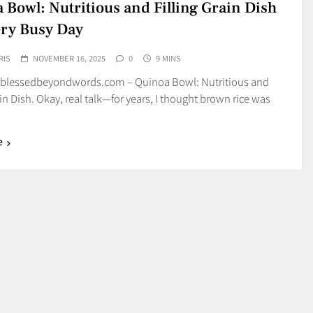
 Bowl: Nutritious and Filling Grain Dish
ery Busy Day
RIS
NOVEMBER 16, 2025
0
9 MINS
blessedbeyondwords.com – Quinoa Bowl: Nutritious and
ain Dish. Okay, real talk—for years, I thought brown rice was
e