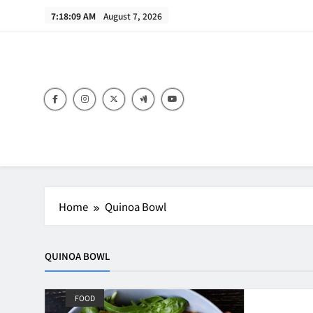
Skip
7:18:09 AM
August 7, 2026
to
content
B
Home
Quinoa Bowl
QUINOA BOWL
FOOD