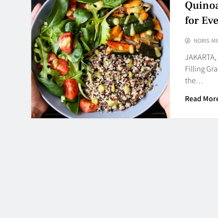
Quinoa
for Ev
NORIS MI
JAKARTA, 
Filling Gr
the…
Read Mor