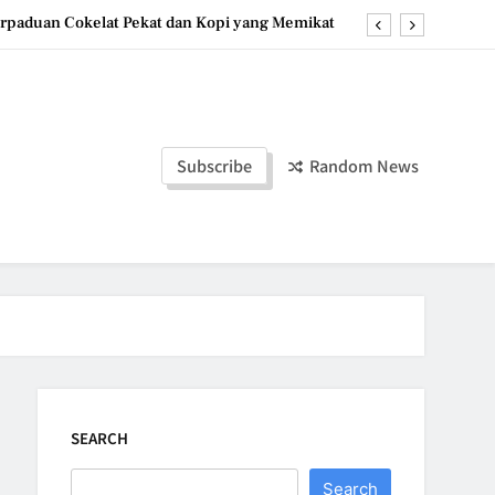
erpaduan Cokelat Pekat dan Kopi yang Memikat
a Stroberi: Dessert Sehat dengan Tekstur Unik
duan Manis dan Gurih yang Memanjakan Lidah
Hotteok Manis, Jajanan Korea yang Bikin Nagih
Subscribe
Random News
erpaduan Cokelat Pekat dan Kopi yang Memikat
a Stroberi: Dessert Sehat dengan Tekstur Unik
duan Manis dan Gurih yang Memanjakan Lidah
SEARCH
Search