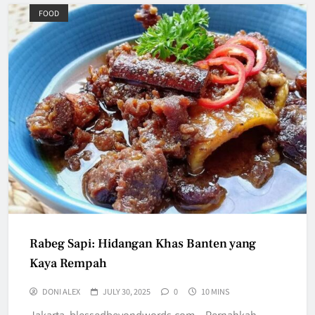
FOOD
Rabeg Sapi: Hidangan Khas Banten yang
Kaya Rempah
DONI ALEX
JULY 30, 2025
0
10 MINS
Jakarta, blessedbeyondwords.com – Pernahkah