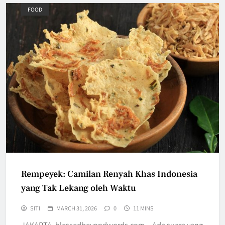
FOOD
Rempeyek: Camilan Renyah Khas Indonesia
yang Tak Lekang oleh Waktu
SITI
MARCH 31, 2026
0
11 MINS
JAKARTA, blessedbeyondwords.com – Ada suara yang