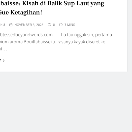
abaisse: Kisah di Balik Sup Laut yang
Gue Ketagihan!
UNU
NOVEMBER 3, 2025
0
7 MINS
blessedbeyondwords.com — Lo tau nggak sih, pertama
yium aroma Bouillabaisse itu rasanya kayak diseret ke
aut…
e