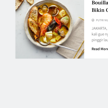
Bouill
Bikin 
PUTRI N
JAKARTA, 
kali gue n
pinggir l
Read Mor