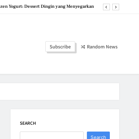
ozen Yogurt: Dessert Dingin yang Menyegarkan
u, Dessert Timur Tengah yang Makin Digemari
st, Roti Jepang Lembut yang Menggoda Selera
duan Manis dan Gurih yang Memanjakan Lidah
Subscribe
Random News
ozen Yogurt: Dessert Dingin yang Menyegarkan
u, Dessert Timur Tengah yang Makin Digemari
st, Roti Jepang Lembut yang Menggoda Selera
SEARCH
Search