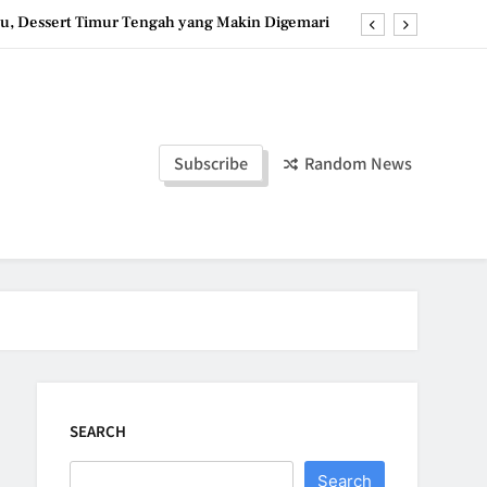
u, Dessert Timur Tengah yang Makin Digemari
st, Roti Jepang Lembut yang Menggoda Selera
anana Bites: Camilan Beku Pisang yang Praktis
ozen Yogurt: Dessert Dingin yang Menyegarkan
Subscribe
Random News
u, Dessert Timur Tengah yang Makin Digemari
st, Roti Jepang Lembut yang Menggoda Selera
anana Bites: Camilan Beku Pisang yang Praktis
SEARCH
Search