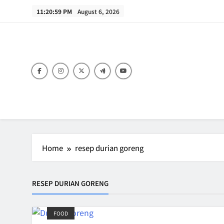
Skip
11:20:59 PM
August 6, 2026
to
content
B
Home
resep durian goreng
RESEP DURIAN GORENG
FOOD