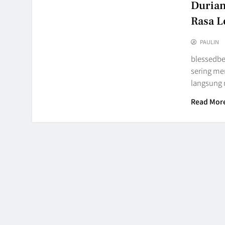
Durian
Rasa L
PAULIN
blessedbe
sering me
langsung 
Read Mor