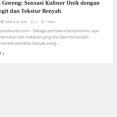
 Goreng: Sensasi Kuliner Unik dengan
egit dan Tekstur Renyah
MARCH 28, 2026
0
7 MINS
yondwords.com – Sebagai pembawa berita kuliner, saya
nemukan tren makanan yang tiba-tiba muncul dan
menarik perhatian banyak orang….
e