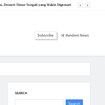
u, Dessert Timur Tengah yang Makin Digemari
st, Roti Jepang Lembut yang Menggoda Selera
anana Bites: Camilan Beku Pisang yang Praktis
ozen Yogurt: Dessert Dingin yang Menyegarkan
Subscribe
Random News
u, Dessert Timur Tengah yang Makin Digemari
st, Roti Jepang Lembut yang Menggoda Selera
anana Bites: Camilan Beku Pisang yang Praktis
SEARCH
Search