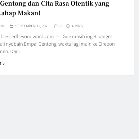
Gentong dan Cita Rasa Otentik yang
Lahap Makan!
UNU
SEPTEMBER 11, 2025
0
4 MINS
 blessedbeyondword.com — Gue masih inget banget
ali nyobain Empal Gentong waktu lagi main ke Cirebon
men. Dari…
e