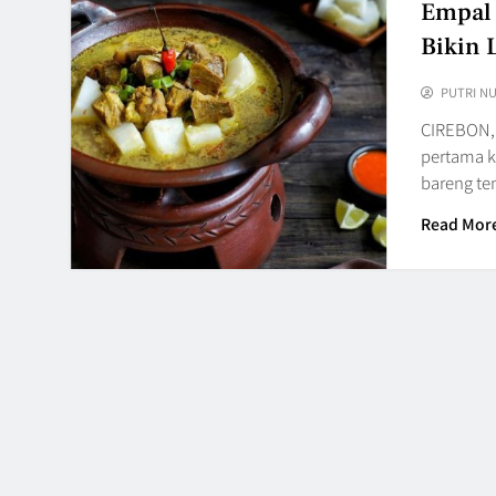
Empal 
Bikin 
PUTRI N
CIREBON,
pertama k
bareng te
Read Mor