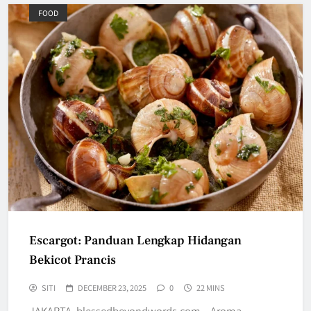
FOOD
Escargot: Panduan Lengkap Hidangan
Bekicot Prancis
SITI
DECEMBER 23, 2025
0
22 MINS
JAKARTA, blessedbeyondwords.com – Aroma