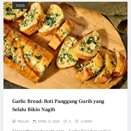
FOOD
Garlic Bread: Roti Panggang Gurih yang
Selalu Bikin Nagih
PAULIN
APRIL 15, 2026
0
11 MINS
blessedbeyondwords.com – Garlic Bread mungkin