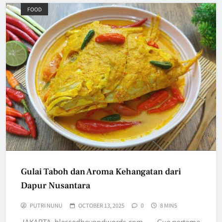
FOOD
Gulai Taboh dan Aroma Kehangatan dari
Dapur Nusantara
PUTRI NUNU
OCTOBER 13, 2025
0
8 MINS
JAKARTA, blessedbeyondwords.com — Gue pertama