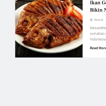
Ikan G
Bikin 
PAULIN
blessedbe
rumahan y
Indonesia
Read Mor