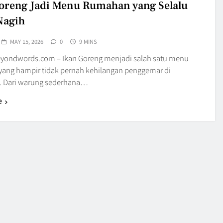
oreng Jadi Menu Rumahan yang Selalu
Nagih
MAY 15, 2026
0
9 MINS
yondwords.com – Ikan Goreng menjadi salah satu menu
ang hampir tidak pernah kehilangan penggemar di
. Dari warung sederhana…
e