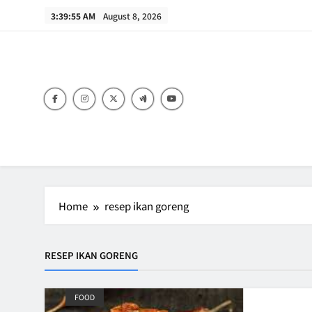
Skip
3:39:55 AM
August 8, 2026
to
content
B
Home
resep ikan goreng
RESEP IKAN GORENG
FOOD