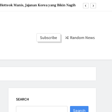
Hotteok Manis, Jajanan Korea yang Bikin Nagih
erpaduan Cokelat Pekat dan Kopi yang Memikat
d the Simple Ingredients That Make It Perfect
Tzatziki Yogurt Saus Segar Favorit Mediterania
Subscribe
Random News
Hotteok Manis, Jajanan Korea yang Bikin Nagih
erpaduan Cokelat Pekat dan Kopi yang Memikat
d the Simple Ingredients That Make It Perfect
SEARCH
Search