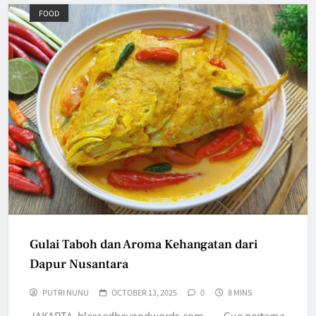
FOOD
Gulai Taboh dan Aroma Kehangatan dari
Dapur Nusantara
PUTRI NUNU
OCTOBER 13, 2025
0
8 MINS
JAKARTA, blessedbeyondwords.com — Gue pertama