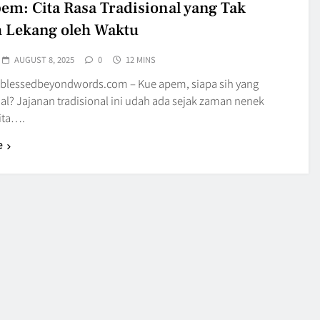
em: Cita Rasa Tradisional yang Tak
 Lekang oleh Waktu
AUGUST 8, 2025
0
12 MINS
blessedbeyondwords.com – Kue apem, siapa sih yang
al? Jajanan tradisional ini udah ada sejak zaman nenek
ita….
e