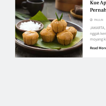
Kue Ap
Pernah
PAULIN
JAKARTA, 
nggak ken
moyang k
Read Mor