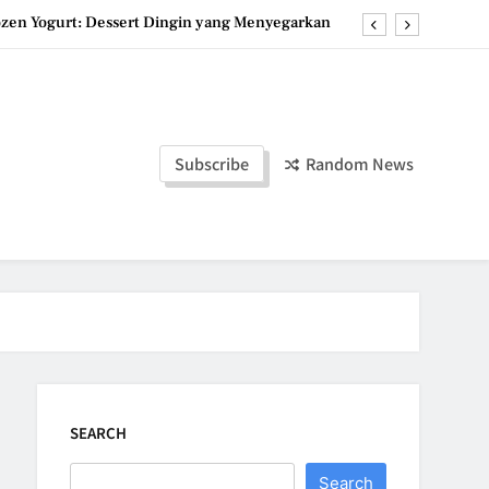
ozen Yogurt: Dessert Dingin yang Menyegarkan
u, Dessert Timur Tengah yang Makin Digemari
st, Roti Jepang Lembut yang Menggoda Selera
duan Manis dan Gurih yang Memanjakan Lidah
Subscribe
Random News
ozen Yogurt: Dessert Dingin yang Menyegarkan
u, Dessert Timur Tengah yang Makin Digemari
st, Roti Jepang Lembut yang Menggoda Selera
SEARCH
Search