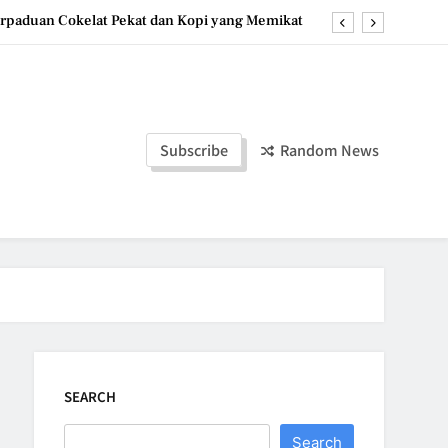
erpaduan Cokelat Pekat dan Kopi yang Memikat
a Stroberi: Dessert Sehat dengan Tekstur Unik
duan Manis dan Gurih yang Memanjakan Lidah
Hotteok Manis, Jajanan Korea yang Bikin Nagih
Subscribe
Random News
erpaduan Cokelat Pekat dan Kopi yang Memikat
a Stroberi: Dessert Sehat dengan Tekstur Unik
duan Manis dan Gurih yang Memanjakan Lidah
SEARCH
Search