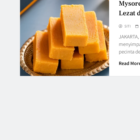
Mysore
Lezat 
SITI
JAKARTA, 
menyimpan
pecinta d
Read Mor